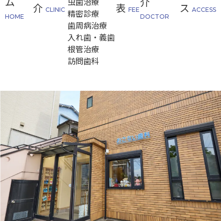
ム
介
虫歯治療
介
表
ス
CLINIC
FEE
ACCESS
精密診療
HOME
DOCTOR
歯周病治療
入れ歯・義歯
根管治療
訪問歯科