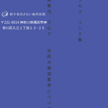
案
セ
内
ス
ブ
リ
〒221-0014 神奈川県横浜市神
ロ
ン
奈川区入江１丁目１３−２５
グ
ク
集
当
院
の
施
設
基
準
に
つ
い