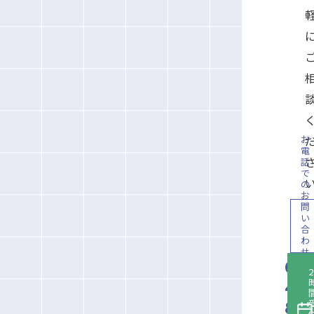
お
電
話
で
の
お
問
い
合
わ
せ
045
2
432
81