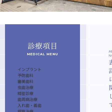
診療項目
A
MEDICAL MENU
N
インプラント
予防歯科
審美歯科
虫歯治療
精密診療
歯周病治療
入れ歯・義歯
根管治療