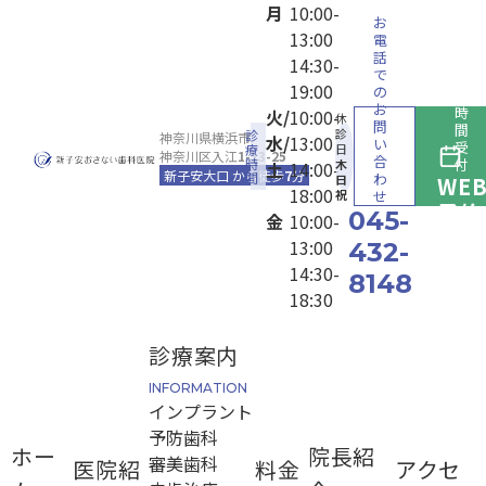
月
10:00-
お
13:00
電
話
14:30-
で
19:00
の
24
お
時
火/
10:00-
休
問
間
診
神奈川県横浜市
診療時間
水/
13:00
い
受
日
神奈川区入江
1-13-25
合
付
木
土
14:00-
新子安大口 から徒歩
7
分
わ
日
WE
18:00
せ
祝
予約
045-
金
10:00-
13:00
432-
14:30-
8148
18:30
診療案内
INFORMATION
インプラント
予防歯科
ホー
院長紹
審美歯科
医院紹
料金
アクセ