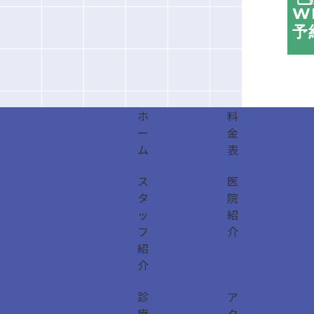
W
予
ホ
料
ー
金
ム
表
ス
医
タ
院
ッ
紹
フ
介
紹
介
診
ア
療
ク